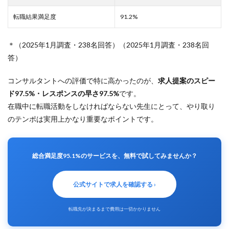
転
職
転職結果満足度
91.2%
を
考
え
＊（2025年1月調査・238名回答）（2025年1月調査・238名回
て
答）
い
る
コンサルタントへの評価で特に高かったのが、
求人提案のスピー
6.4
は
ド97.5%・レスポンスの早さ97.5%
です。
じ
在職中に転職活動をしなければならない先生にとって、やり取り
め
て
のテンポは実用上かなり重要なポイントです。
の
転
職
で
総合満足度95.1%のサービスを、無料で試してみませんか？
何
か
ら
公式サイトで求人を確認する ›
始
め
れ
転職先が決まるまで費用は一切かかりません
ば
い