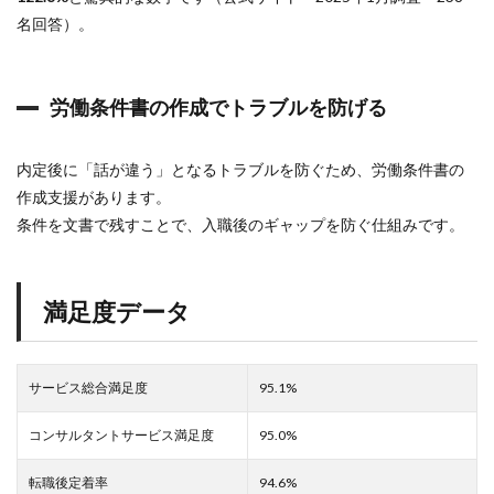
・
名回答）。
オ
ン
コ
ー
労働条件書の作成でトラブルを防げる
ル
を
減
内定後に「話が違う」となるトラブルを防ぐため、労働条件書の
ら
し
作成支援があります。
て
条件を文書で残すことで、入職後のギャップを防ぐ仕組みです。
働
き
方
を
満足度データ
変
え
た
い
サービス総合満足度
95.1%
6.3
地
コンサルタントサービス満足度
95.0%
方
へ
の
転職後定着率
94.6%