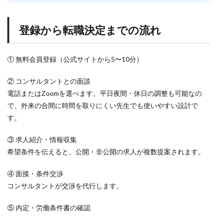
い
か
分
登録から転職決定までの流れ
か
ら
な
① 無料会員登録（公式サイトから5〜10分）
い
6.5
② コンサルタントとの面談
年
収
電話またはZoomを選べます。平日夜間・休日の調整も可能なの
を
で、外来の合間に時間を取りにくい先生でも使いやすい設計で
上
す。
げ
た
い
③ 求人紹介・情報収集
7
希望条件を伝えると、公開・非公開の求人が複数提案されます。
口
コ
④ 面接・条件交渉
ミ
で
コンサルタントが交渉を代行します。
評
価
⑤ 内定・労働条件書の確認
さ