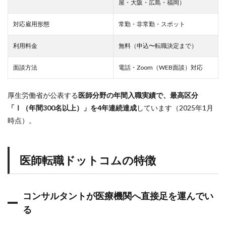
屋・大阪・広島・福岡）
ト
ラ
対応雇用形態
常勤・非常勤・スポット
ブ
ル
を
利用料金
無料（申込〜転職決定まで）
防
げ
面談方法
電話・Zoom（WEB面談）対応
る
4
満
厚生労働省が公表する
医師分野の年間入職実績で、最高区分
足
「Ⅰ（年間300名以上）」を4年連続達成
しています（2025年1月
度
時点）。
デ
ー
タ
5
医師転職ドットコムの特徴
登
録
か
ら
コンサルタントが医療機関へ直接足を運んでい
転
職
る
決
定