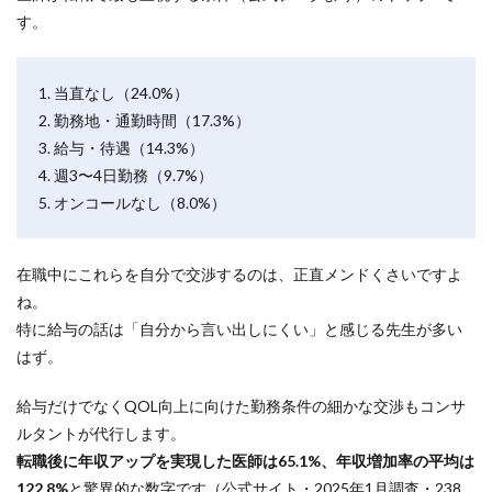
不
す。
満
は
あ
1. 当直なし（24.0%）
る
が
2. 勤務地・通勤時間（17.3%）
、
3. 給与・待遇（14.3%）
転
4. 週3〜4日勤務（9.7%）
職
を
5. オンコールなし（8.0%）
決
め
て
在職中にこれらを自分で交渉するのは、正直メンドくさいですよ
い
る
ね。
わ
特に給与の話は「自分から言い出しにくい」と感じる先生が多い
け
で
はず。
は
な
給与だけでなくQOL向上に向けた勤務条件の細かな交渉もコンサ
い
ルタントが代行します。
6.2
転職後に年収アップを実現した医師は65.1%、年収増加率の平均は
当
直
122.8%
と驚異的な数字です（公式サイト・2025年1月調査・238