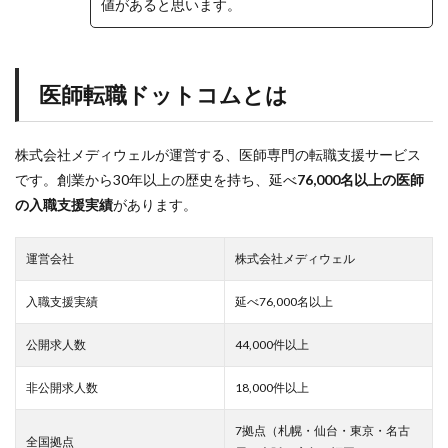
コ
値があると思います。
ン
サ
ル
タ
医師転職ドットコムとは
ン
ト
が
代
株式会社メディウェルが運営する、医師専門の転職支援サービス
行
です。創業から30年以上の歴史を持ち、延べ
76,000名以上の医師
し
て
の入職支援実績
があります。
く
れ
る
運営会社
株式会社メディウェル
3.3
労
入職支援実績
延べ76,000名以上
働
条
公開求人数
44,000件以上
件
書
非公開求人数
18,000件以上
の
作
成
7拠点（札幌・仙台・東京・名古
全国拠点
で