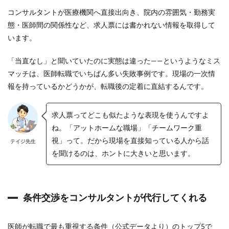
ま
コンサルタントが医療機関へ直接出向き、院内の雰囲気・勤務実
で
態・医師間の関係性など、求人票には書かれない情報を取得して
の
流
います。
れ
6
「当直なし」と聞いていたのに実態は違った——というようなミス
こ
マッチは、医師転職でいちばん多い失敗事例です。現場の一次情
ん
報を持っているかどうかが、転職後の定着に直結するんです。
な
先
生
求人票ってどこも似たような表現を使うんですよ
に
オ
ね。「アットホームな職場」「チームワーク重
ス
視」って。だから現場を直接知っている人から話
テイジ先生
ス
メ
を聞けるのは、ホントに大きいと思います。
で
す
6.1
漠
条件交渉をコンサルタントが代行してくれる
然
と
し
医師が転職で最も重視する条件（公式データより）のトップ5で
た