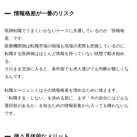
ッ
ト
情報格差が一番のリスク
コ
ム
と
は
医師転職でうまくいかないケースに共通しているのが「情報格
差」です。
3
医
医療機関側は転職市場の相場も現場の実態も把握しているのに、
師
転職する医師側はほとんど情報を持っていない状態で動き始め
転
職
る。
ド
そのまま交渉に入ると、条件面でも求人選びでも判断が難しくな
ッ
るんです。
ト
コ
ム
転職エージェントはその情報格差を埋めるために使えます。
の
「転職する・しない」を決める前に、まず「今の自分にはどんな
特
徴
選択肢があるか」を知るための情報収集から入っても構わないん
3.1
です。
コ
ン
サ
ル
使う具体的なメリット