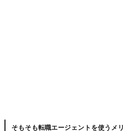
そ
も
転
職
エ
ー
ジ
ェ
ン
ト
を
使
う
メ
リ
ッ
ト
は
？
1.1
情
報
格
そもそも転職エージェントを使うメリ
差