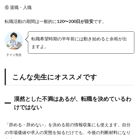
れ
て
⑥ 退職・入職
い
る
転職活動の期間は一般的に
120〜200日が目安
です。
こ
と
8
転職希望時期の半年前には動き始めると余裕が出
よ
ますよ。
く
あ
テイジ先生
る
質
問
こんな先生にオススメです
9
ま
と
め
漠然とした不満はあるが、転職を決めているわ
。
けではない
医
師
転
「辞める・辞めない」を決める前の情報収集にも使えます。自分
職
ド
の市場価値や求人の実態を知るだけでも、今後の判断材料になり
ッ