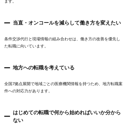
ます。
ト
コ
ム
は
当直・オンコールを減らして働き方を変えたい
使
う
価
値
条件交渉代行と現場情報の組み合わせは、働き方の改善を優先し
が
た転職に向いています。
あ
る
か
地方への転職を考えている
全国7拠点展開で地域ごとの医療機関情報を持つため、地方転職案
件への対応力があります。
はじめての転職で何から始めればいいか分から
ない