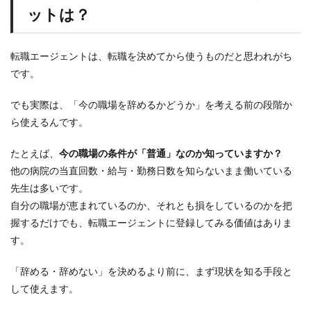
が
ットは？
一
番
の
リ
転職エージェントは、転職を決めてから使うものだと思われがち
ス
です。
ク
1.2
でも実際は、「今の職場を辞めるかどうか」を考える前の段階か
使
ら使えるんです。
う
具
体
たとえば、
今の職場の条件が「普通」なのか知っていますか？
的
他の病院の当直回数・給与・勤務日数を知らないまま働いている
な
メ
先生は多いです。
リ
自分の職場が恵まれているのか、それとも損をしているのかを把
ッ
ト
握するだけでも、転職エージェントに登録してみる価値はありま
す。
2
医
師
「辞める・辞めない」を決めるより前に、まず現状を知る手段と
転
して使えます。
職
ド