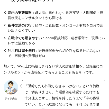
タ
ン
ト
院内の実態情報
：求人票に書かれない勤務実態・人間関係・経
が
営状況をコンサルタントから聞ける
医
療
条件交渉の代行
：給与・当直回数・オンコール有無を自分で言
機
い出さなくていい
関
へ
在職中でも動きやすい
：Zoom面談対応・秘密厳守で、現職にバ
直
レずに活動できる
接
足
利用料は完全無料
：医療機関側から紹介料を得る仕組みなの
を
で、医師側の費用はゼロ
運
ん
加えて、Web上に掲載しきれない求人の詳細情報を、登録後にコ
で
い
ンサルタントから直接伝えてもらえることもあるそうです。
る
3.2
「登録したら転職しなきゃいけない」という義務
条
件
は一切ありません。市場価値を確認するだけでも
交
十分使えますし、情報を持ったうえで「今の職場
テイジ先生
渉
でいい」という結論になっても、それはそれで価
を