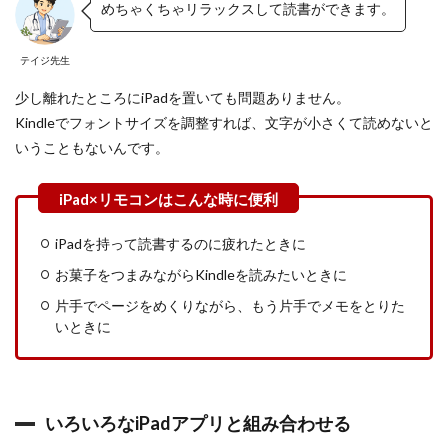
か
めちゃくちゃリラックスして読書ができます。
あ
る
テイジ先生
0.3.2
充
少し離れたところにiPadを置いても問題ありません。
電
Kindleでフォントサイズを調整すれば、文字が小さくて読めないと
切
れ
いうこともないんです。
が
わ
か
り
に
iPadを持って読書するのに疲れたときに
く
い
お菓子をつまみながらKindleを読みたいときに
0.3.3
片手でページをめくりながら、もう片手でメモをとりた
接
いときに
続
設
定
が
難
いろいろなiPadアプリと組み合わせる
し
い