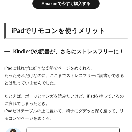
Z
Amazonで今すぐ購入する
Z
H
d
d
iPadでリモコンを使うメリット
リ
モ
コ
ン
Kindleでの読書が、さらにストレスフリーに！
の
欠
点
iPadに触れずに好きな姿勢でページをめくれる。
0.3.1
使
たったそれだけなのに、ここまでストレスフリーに読書ができる
わ
とは思っていませんでした。
な
い
たとえば、ボーッとマンガを読みたいけど、iPadを持っているの
ボ
タ
に疲れてしまったとき。
ン
iPadだけテーブルの上に置いて、椅子にグデッと深く座って、リ
が
い
モコンでページをめくる。
く
つ