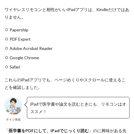
？
ワイヤレスリモコンと相性がいいiPadアプリは、Kindleだけではあ
0.4
+
りません。
α
で
Papership
よ
り
PDF Expert
便
Adobe Acrobat Reader
利
に
Google Chrome
0.4.1
Safari
マ
グ
ネ
これらのiPadアプリでも、ページめくりやスクロールに使えるこ
ッ
とを確認しました。
ト
充
電
iPadで医学書や論文を読むときにも、リモコンはオ
ケ
ー
ススメ！
ブ
テイジ先生
ル
で
「
医学書をPDFにして、iPadでじっくり読む
」のに興味がある先
よ