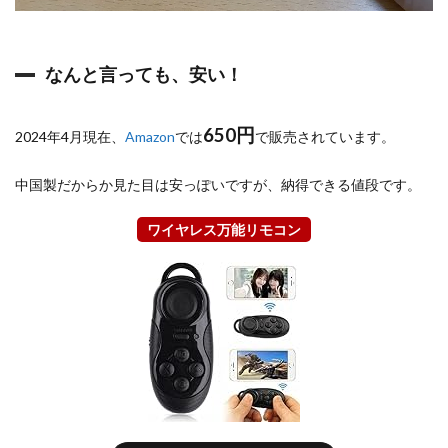
リ
と
組
み
なんと言っても、安い！
合
わ
せ
650円
る
2024年4月現在、
Amazon
では
で販売されています。
0.2.3
プ
中国製だからか見た目は安っぽいですが、納得できる値段です。
レ
ゼ
ワイヤレス万能リモコン
ン
の
リ
モ
コ
ン
に
も
使
え
る
0.3