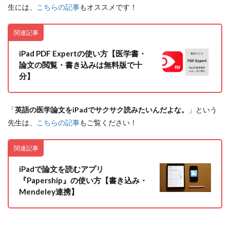
り
生には、
こちらの記事
もオススメです！
使
い
関連記事
や
す
く
iPad PDF Expertの使い方【医学書・
論文の閲覧・書き込みは無料版で十
1
分】
マ
グ
ネ
ッ
「
英語の医学論文をiPadでサクサク読みたいんだよな。
」という
ト
先生は、
こちらの記事
もご覧ください！
充
電
ケ
関連記事
ー
ブ
iPadで論文を読むアプリ
ル
3
『Papership』の使い方【書き込み・
A
Mendeley連携】
急
速
充
電