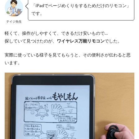
小
「iPadでページめくりをするためだけのリモコン」
さ
です。
く
て
テイジ先生
軽
い
軽くて、操作がしやすくて、できるだけ安いもので…
探していて見つけたのが、
ワイヤレス万能リモコン
でした。
0.1.3
な
ん
実際に使っている様子を見てもらうと、その便利さが伝わると思
と
います。
言
っ
て
も
、
安
い
！
0.2
i
P
a
d