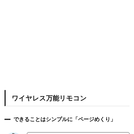
モ
コ
ン
0.1.1
で
き
る
こ
と
は
シ
ン
プ
ル
に
「
ペ
ワイヤレス万能リモコン
ー
ジ
め
く
できることはシンプルに「ページめくり」
り
」
0.1.2