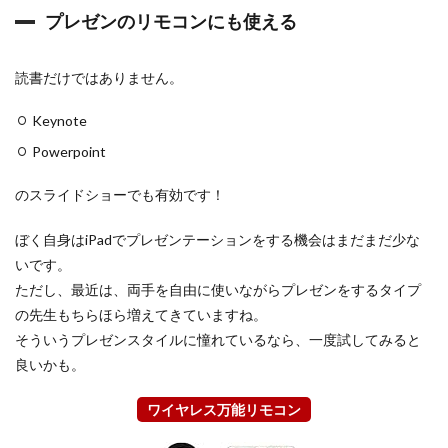
+
プレゼンのリモコンにも使える
デ
ー
タ
読書だけではありません。
通
信
T
Keynote
y
p
Powerpoint
e
-
のスライドショーでも有効です！
C
1.4.1
ぼく自身はiPadでプレゼンテーションをする機会はまだまだ少な
ス
いです。
ト
ラ
ただし、最近は、両手を自由に使いながらプレゼンをするタイプ
ッ
の先生もちらほら増えてきていますね。
プ
そういうプレゼンスタイルに憧れているなら、一度試してみると
が
つ
良いかも。
け
ら
ワイヤレス万能リモコン
れ
る