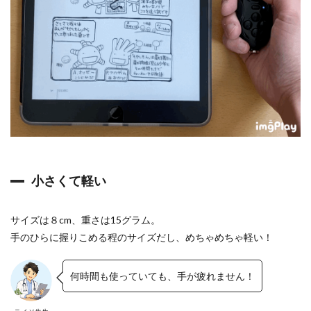
で
リ
モ
コ
ン
を
使
う
メ
リ
ッ
ト
0.2.1
K
小さくて軽い
i
n
d
サイズは８cm、重さは15グラム。
l
e
手のひらに握りこめる程のサイズだし、めちゃめちゃ軽い！
で
の
読
何時間も使っていても、手が疲れません！
書
が
、