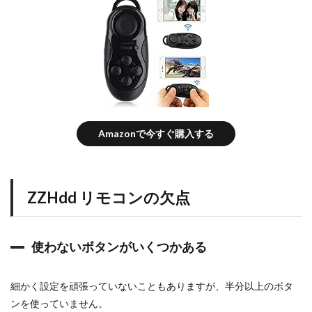
の
も
地
味
に
◯
1.5
i
P
a
d
Amazonで今すぐ購入する
×
ワ
イ
ヤ
ZZHdd リモコンの欠点
レ
ス
リ
モ
使わないボタンがいくつかある
コ
ン
で
快
細かく設定を頑張っていないこともありますが、半分以上のボタ
適
ンを使っていません。
な