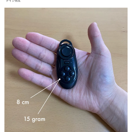
テイジ先生
さ
ら
に
ス
ト
レ
ス
フ
リ
ー
に
！
0.2.2
い
ろ
い
ろ
な
i
P
a
d
ア
プ