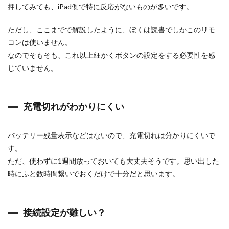
押してみても、iPad側で特に反応がないものが多いです。
読
書
体
ただし、ここまでで解説したように、ぼくは読書でしかこのリモ
験
コンは使いません。
を
。
なのでそもそも、これ以上細かくボタンの設定をする必要性を感
じていません。
充電切れがわかりにくい
バッテリー残量表示などはないので、充電切れは分かりにくいで
す。
ただ、使わずに1週間放っておいても大丈夫そうです。思い出した
時にふと数時間繋いでおくだけで十分だと思います。
接続設定が難しい？