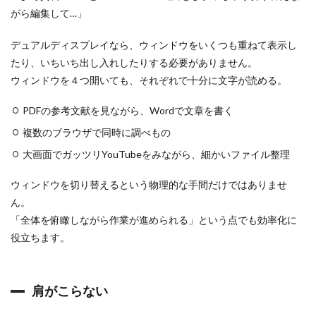
入
がら編集して…」
し
て
み
デュアルディスプレイなら、ウィンドウをいくつも重ねて表示し
た
たり、いちいち出し入れしたりする必要がありません。
0.2.1
ウィンドウを４つ開いても、それぞれで十分に文字が読める。
ま
ず
PDFの参考文献を見ながら、Wordで文章を書く
は
現
複数のブラウザで同時に調べもの
物
の
大画面でガッツリYouTubeをみながら、細かいファイル整理
写
真
ウィンドウを切り替えるという物理的な手間だけではありませ
を
ん。
0.2.2
「全体を俯瞰しながら作業が進められる」という点でも効率化に
ノ
ー
役立ちます。
ト
パ
ソ
コ
肩がこらない
ン
は