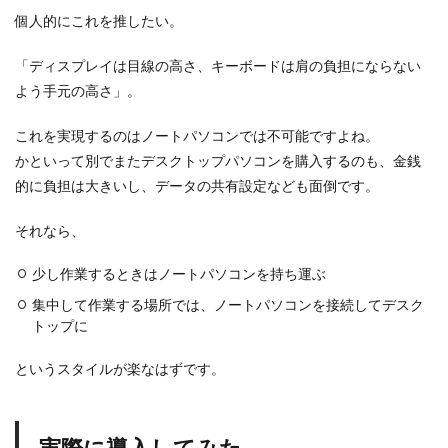
？
個人的にこれを推したい。
0.2.3
導
「ディスプレイは目線の高さ、キーボードは肩の負担にならない
入
し
よう手元の高さ」。
た
ソ
これを実現するのはノートパソコンでは不可能ですよね。
フ
かといって別でまたデスクトップパソコンを購入するのも、金銭
ト
、
的に負担は大きいし、データの共有設定なども面倒です。
デ
バ
それなら、
イ
ス
少し作業するときはノートパソコンを持ち運ぶ
1
A
集中して作業する場所では、ノートパソコンを接続してデスク
m
トップに
a
z
というスタイルが楽なはずです。
o
n
で
今
す
実際に導入してみた