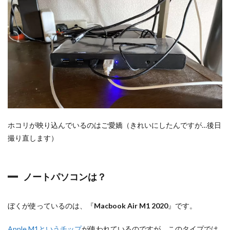
2.3
デ
ュ
ア
ル
デ
ィ
ス
プ
レ
イ
の
デ
メ
ホコリが映り込んでいるのはご愛嬌（きれいにしたんですが…後日
リ
撮り直します）
ッ
ト
ノートパソコンは？
ぼくが使っているのは、『
Macbook Air M1 2020
』です。
Apple M1というチップ
が使われているのですが、このタイプでは