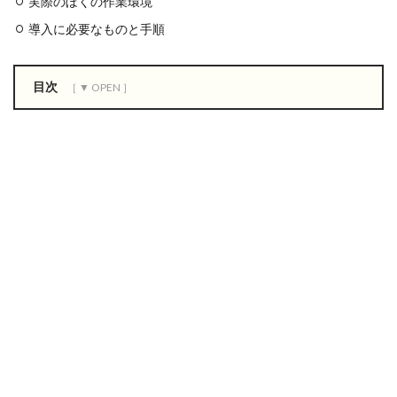
実際のぼくの作業環境
導入に必要なものと手順
目次
0.1
デ
ュ
ア
ル
デ
ィ
ス
プ
レ
イ
を
導
入
す
る
メ
リ