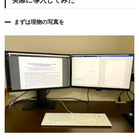
ぐ
購
入
まずは現物の写真を
2
A
m
a
z
o
n
で
今
す
ぐ
購
入
2.2.1
セ
ッ
テ
ィ
ン
グ