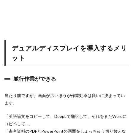
ッ
ト
0.1.1
並
行
作
業
が
デュアルディスプレイを導入するメリ
で
き
ット
る
0.1.2
肩
が
並行作業ができる
こ
ら
な
当たり前ですが、画面が広いほうが作業効率は良いに決まってい
い
ます。
0.2
実
「英語論文をコピーして、DeepLで翻訳して、それをまたWordに
際
に
コピペして…」
導
「参考資料のPDFとPowerPointの画面をしょっちゅう切り替えな