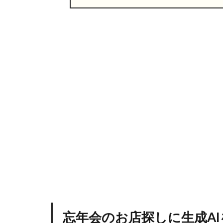
1
忘
年
会
の
お
店
探
し
に
生
成
A
I
を
使
う
メ
リ
忘年会のお店探しに生成A
ッ