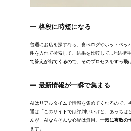
る
1.3
細
か
格段に時短になる
い
条
件
普通にお店を探すなら、食べログやホットペッ
も
件を入れて検索して、結果を比較して…と結構手
お
て答えが出てくる
ので、そのプロセスをすっ飛
任
せ
！
2
最新情報が一瞬で集まる
生
成
A
AIはリアルタイムで情報を集めてくれるので、
I
通は「このサイトでは評判いいけど、あっちは
に
んが、AIならそんな心配は無用。
一気に複数の
忘
年
ます。