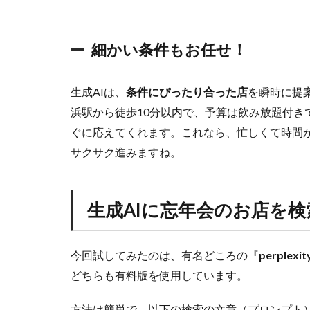
会
の
お
店
細かい条件もお任せ！
を
検
索
生成AIは、
条件にぴったり合った店
を瞬時に提
さ
浜駅から徒歩10分以内で、予算は飲み放題付きで
せ
ぐに応えてくれます。これなら、忙しくて時間
る
サクサク進みますね。
3
p
e
r
生成AIに忘年会のお店を
p
l
e
今回試してみたのは、有名どころの『
perplexit
x
i
どちらも有料版を使用しています。
t
y
方法は簡単で、以下の検索の文章（プロンプト