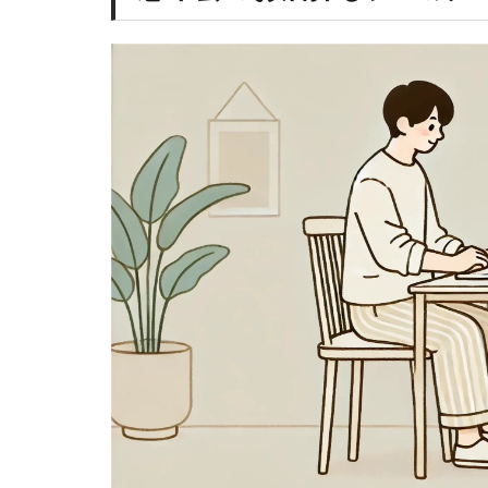
ト
1.1
格
段
に
時
短
に
な
る
1.2
最
新
情
報
が
一
瞬
で
集
ま