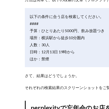
で
忘
年
以下の条件に合う店を検索してください。
会
の
####
お
予算：ひとりあたり5000円、飲み放題つき
店
を
場所：横浜駅から徒歩10分圏内
検
人数：30人
索
日時：12月13日 19時から
4
ほか：禁煙
C
h
a
さて、結果はどうでしょうか。
t
G
P
それぞれの検索結果のスクリーンショットをご
T
で
忘
perplexityで忘年会のお
年