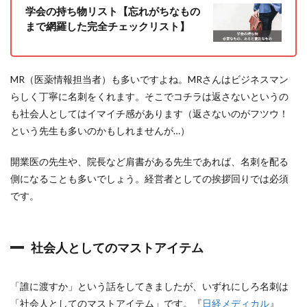
デ
学会の持ち物リスト【忘れがちなもの
ザ
まで網羅した完全チェックリスト】
イ
ン
は
？
MR（医薬情報担当者）も多いですよね。MRさんはビジネスマン
4
医
らしく丁寧に名刺をくれます。そこでコチラは返さないというの
者
も社会人としてはイマイチ感があります（返さないのがフツウ！
が
という先生も多いのかもしれませんが…）
名
刺
を
開業医の先生や、院長など肩書がある先生であれば、名刺を配る
作
側になることも多いでしょう。経営者としての挨拶回りでは必須
る
な
です。
ら
コ
コ
社会人としてのマストアイテム
5
医
者
「誰に渡すか」という話をしてきましたが、いずれにしろ名刺は
も
名
「社会人としてのマストアイテム」です。『
日経メディカル
』