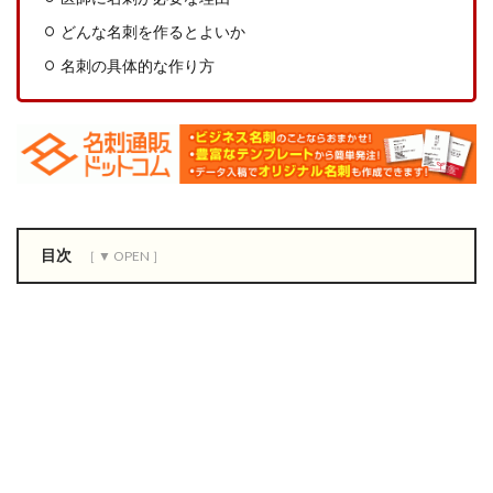
どんな名刺を作るとよいか
名刺の具体的な作り方
目次
1
医
者
に
も
名
刺
は
必
要
で