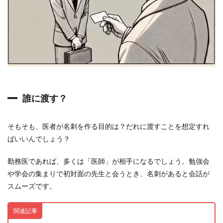
医
者
の
名
刺
、
何
を
載
せ
る
誰に渡す？
べ
き
？
そもそも、医者が名刺を作る目的は？だれに渡すことを想定すれ
3
ばいいんでしょう？
医
者
勤務医であれば、多くは「医師」が相手になるでしょう。勉強会
の
名
や学会の集まりで初対面の先生と会うとき、名刺があると会話が
刺
スムーズです。
、
素
材
関連記事
や