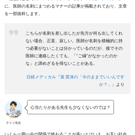
刺
に、医師の名刺にまつわるマナーの記事が掲載されており、文章
を
持
を一部抜粋します。
っ
て
お
こちらが名刺を差し出したが先方が何も出してくれ
こ
う
ない場合、正直、寂しい。医師が名刺を積極的に持
つ必要がないことは分かっているのだが、後でその
医師に連絡したくても、「“ご縁”がなかったのか
な」と諦めざるを得ないことがある。
日経メディカル『裴 英洙の「今のままでいいんです
か？」』
より
心当たりがある先生も少なくないのでは？
テイジ先生
いくら一期一会の関係で終わることが多いとはいえ、お互い社会