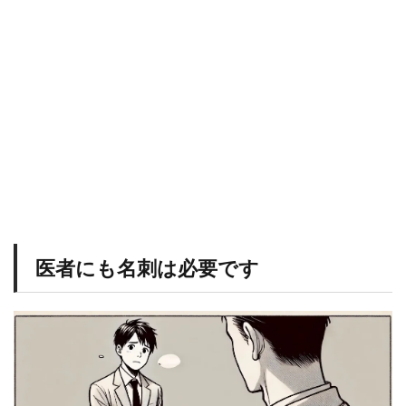
す
1.1
誰
に
渡
す
？
1.2
社
会
人
と
し
て
の
医者にも名刺は必要です
マ
ス
ト
ア
イ
テ
ム
2