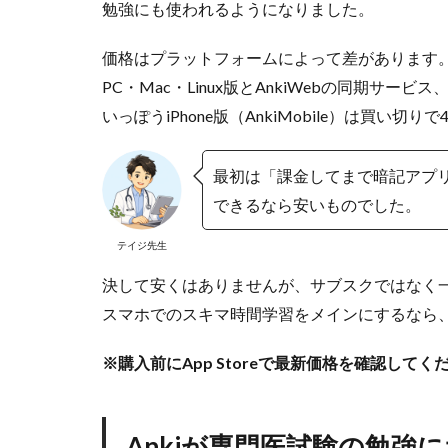
勉強にも使われるようになりました。
理
由
価格はプラットフォームによって差があります
2.1
PC・Mac・Linux版とAnkiWebの同期サービス、A
①
苦
いっぽうiPhone版（AnkiMobile）は買い切り
手
な
カ
最初は「課金してまで暗記アプ
ー
できるなら安いものでした。
ド
だ
テイジ先生
け
を
決して安くはありませんが、サブスクではなく
優
スマホでのスキマ時間学習をメインにするなら
先
し
て
※購入前にApp Storeで最新価格を確認してく
出
題
し
Ankiが専門医試験の勉強
て