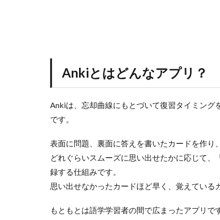
？
2
A
n
k
i
Ankiとはどんなアプリ？
が
専
門
Ankiは、忘却曲線にもとづいて復習タイミン
医
試
です。
験
の
表面に問題、裏面に答えを書いたカードを作り
勉
強
どれぐらいスムーズに思い出せたかに応じて、
に
録する仕組みです。
オ
思い出せなかったカードほど早く、覚えている
ス
ス
メ
もともとは語学学習者の間で広まったアプリで
な