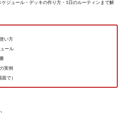
スケジュール・デッキの作り方・
1
日のルーティンまで解
る使い方
ジュール
番
の実例
場面で）
い