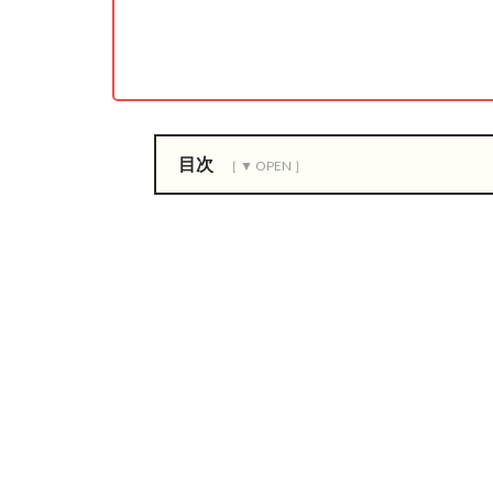
目次
1
A
n
k
i
と
は
ど
ん
な
ア
プ
リ